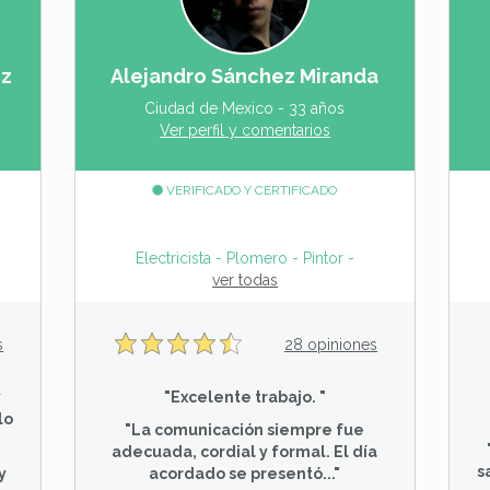
ez
Alejandro Sánchez Miranda
Ciudad de Mexico - 33 años
Ver perfil y comentarios
VERIFICADO Y CERTIFICADO
Arreglos generales - Gasista
Electricista - Plomero - Pintor - Service Aire aco
ver todas
s
28 opiniones
y
"Excelente trabajo. "
lo
"La comunicación siempre fue
adecuada, cordial y formal. El día
s
y
acordado se presentó..."