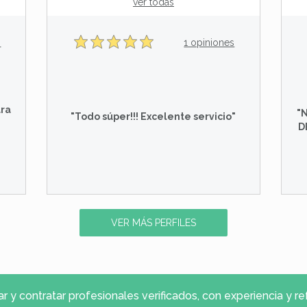
ver todas
s
1 opiniones
ara
"
"Todo súper!!! Excelente servicio"
D
VER MÁS PERFILES
 y contratar profesionales verificados, con experiencia y 