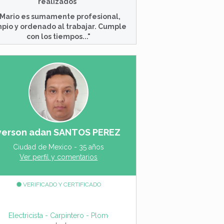
realizados"
"Mario es sumamente profesional,
mpio y ordenado al trabajar. Cumple
con los tiempos..."
yerson adan SANTOS PEREZ
Ciudad de Mexico - 35 años
Ver perfil y comentarios
VERIFICADO Y CERTIFICADO
s generales - Gasista
gular - Pintor - Arreglos generales
Electricista - Carpintero - Plomero - Jardinero_singular - Pintor - 