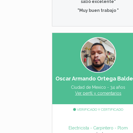
salió excelente"
"Muy buen trabajo "
Oscar Armando Ortega Balde
Ciudad de Mexico - 34 años
Ver perfil y comentarios
VERIFICADO Y CERTIFICADO
Electricista - Carpintero - Plomer