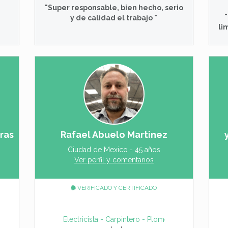
"Super responsable, bien hecho, serio
y de calidad el trabajo "
li
ras
Rafael Abuelo Martinez
Ciudad de Mexico - 45 años
Ver perfil y comentarios
VERIFICADO Y CERTIFICADO
o - Jardinero_singular - Pintor - Service Aire acondicionado - Arreglo
Electricista - Carpintero - Plomero - Jardinero_sin