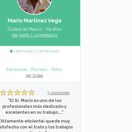
Mario Martínez Vega
Ciudad de Mexico - 69 años
Ver perfil y comentarios
VERIFICADO Y CERTIFICADO
ndicionado - Arreglos generales
Electricista - Plomero - Pintor
ver todas
5 opiniones
"El Sr. Mario es uno de los
profesionales más dedicado y
excelentes en su trabajo...."
"Altamente eficiente¡ quede muy
atisfecha con el trato y los trabajos