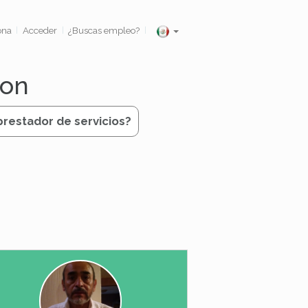
ona
Acceder
¿Buscas empleo?
|
|
|
gon
prestador de servicios?