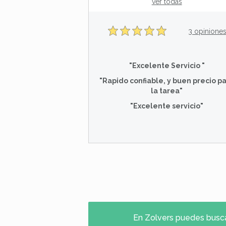
ver todas
3 opinione
"Excelente Servicio "
"Rapido confiable, y buen precio p
la tarea"
"Excelente servicio"
En Zolvers puedes buscar