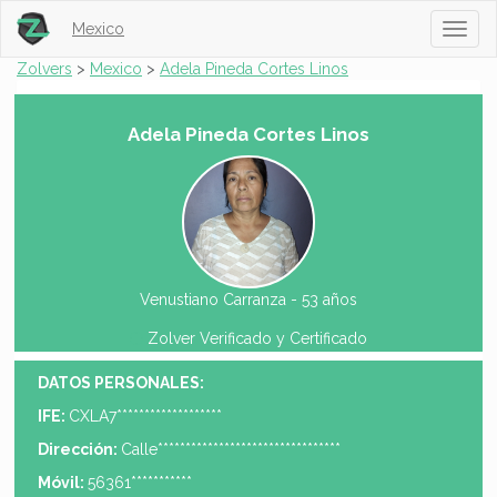
Mexico
Toggl
naviga
Zolvers
>
Mexico
>
Adela Pineda Cortes Linos
Adela Pineda Cortes Linos
Venustiano Carranza -
53 años
Zolver Verificado y Certificado
DATOS PERSONALES:
IFE:
CXLA7*******************
Dirección:
Calle*********************************
Móvil:
56361***********