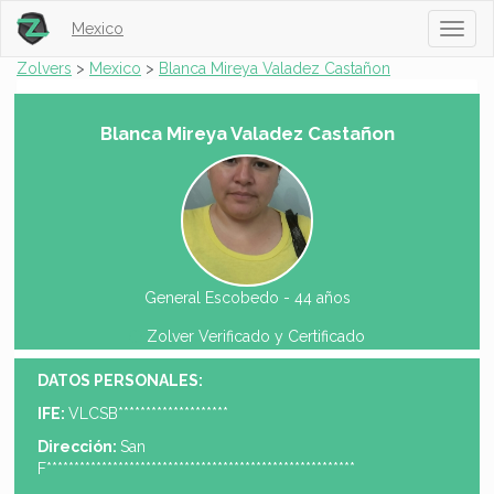
Mexico
Toggl
naviga
Zolvers
>
Mexico
>
Blanca Mireya Valadez Castañon
Blanca Mireya Valadez Castañon
General Escobedo -
44 años
Zolver Verificado y Certificado
DATOS PERSONALES:
IFE:
VLCSB********************
Dirección:
San
F********************************************************