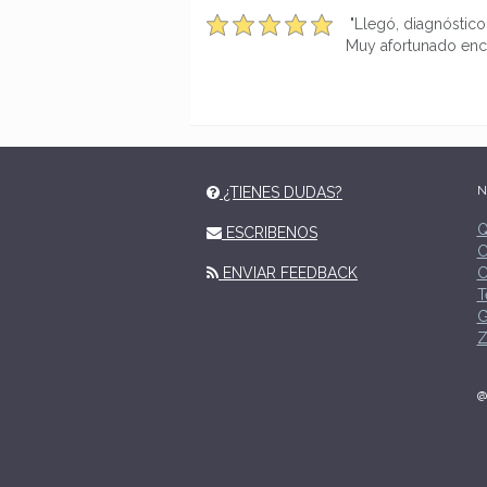
"Llegó, diagnóstico
Muy afortunado enc
N
¿TIENES DUDAS?
Q
ESCRIBENOS
C
ENVIAR FEEDBACK
C
T
G
Z
@