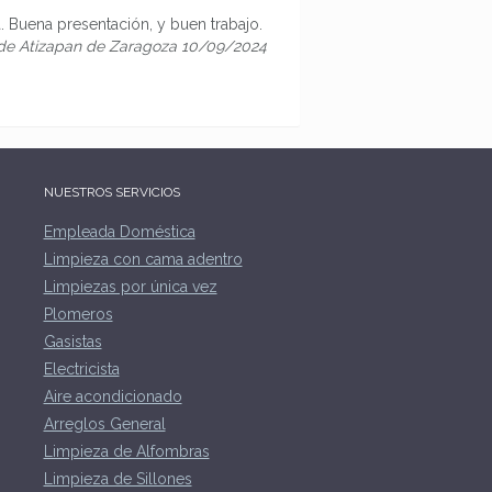
 Buena presentación, y buen trabajo.
 de Atizapan de Zaragoza 10/09/2024
NUESTROS SERVICIOS
Empleada Doméstica
Limpieza con cama adentro
Limpiezas por única vez
Plomeros
Gasistas
Electricista
Aire acondicionado
Arreglos General
Limpieza de Alfombras
Limpieza de Sillones