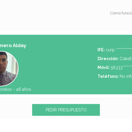
Cómo funci
mero Alday
IFE:
curp ***********
Dirección:
Cda16**
Móvil:
56333*******
Teléfono:
No in
orelos -
48 años
PEDIR PRESUPUESTO