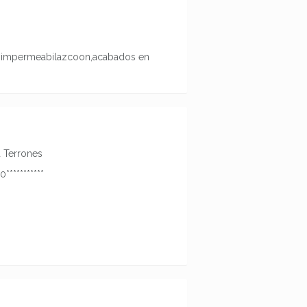
ad,impermeabilazcoon,acabados en
a Terrones
0***********