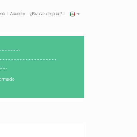
ona
Acceder
¿Buscas empleo?
|
|
|
*************
***********************************
****
formado