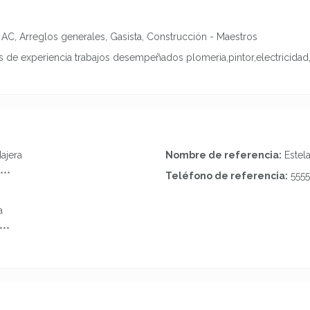
re AC, Arreglos generales, Gasista, Construcción - Maestros
s de experiencia trabajos desempeñados plomeria,pintor,electricid
ajera
Nombre de referencia:
Estel
***
Teléfono de referencia:
5555
a
***