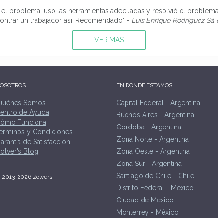
 el problema, uso las herramientas adecuadas y resolvió el problema.
ontrar un trabajador así. Recomendado" -
Luis Enrique Rodríguez Sá
VER MÁS
OSOTROS
EN DONDE ESTAMOS
uiénes Somos
Capital Federal - Argentina
entro de Ayuda
Buenos Aires - Argentina
ómo Funciona
Cordoba - Argentina
érminos y Condiciones
Zona Norte - Argentina
arantía de Satisfacción
olver's Blog
Zona Oeste - Argentina
Zona Sur - Argentina
Santiago de Chile - Chile
 2013-2026 Zolvers
Distrito Federal - México
Ciudad de Mexico
Monterrey - México