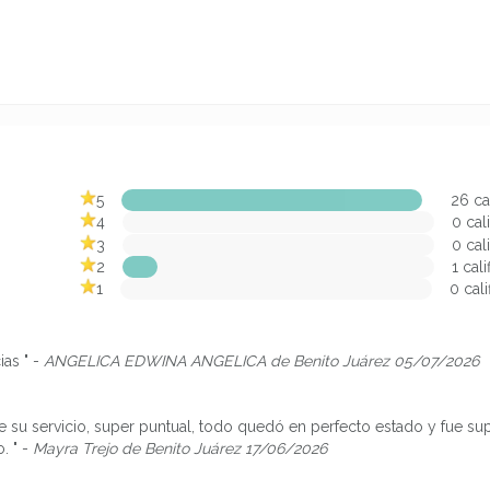
5
26 ca
4
0 cal
3
0 cal
2
1 cal
1
0 cal
ias " -
ANGELICA EDWINA ANGELICA de Benito Juárez 05/07/2026
u servicio, super puntual, todo quedó en perfecto estado y fue sup
o. " -
Mayra Trejo de Benito Juárez 17/06/2026