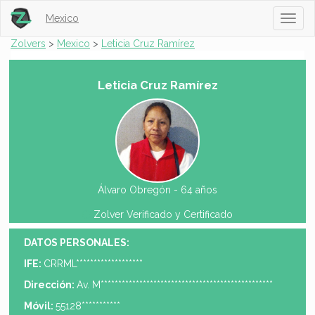
Mexico
Toggl
naviga
Zolvers
>
Mexico
>
Leticia Cruz Ramírez
Leticia Cruz Ramírez
Álvaro Obregón -
64 años
Zolver Verificado y Certificado
DATOS PERSONALES:
IFE:
CRRML*******************
Dirección:
Av. M*************************************************
Móvil:
55128***********