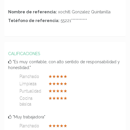
Nombre de referencia:
xochitl Gonzalez Quintanilla
Teléfono de referencia:
55221***********
CALIFICACIONES
"Es muy confiable, con alto sentido de responsabilidad y
honestidad."
Planchado
★
★
★
★
★
Limpieza
★
★
★
★
★
Puntualidad
★
★
★
★
★
Cocina
★
★
★
★
★
básica
"Muy trabajadora"
Planchado
★
★
★
★
★