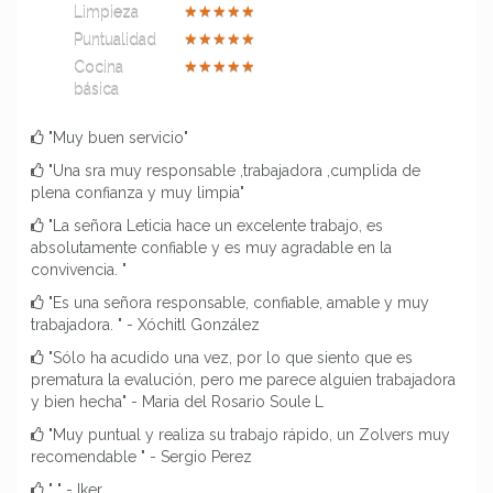
Limpieza
★
★
★
★
★
Puntualidad
★
★
★
★
★
Cocina
★
★
★
★
★
básica
"Muy buen servicio"
"Una sra muy responsable ,trabajadora ,cumplida de
plena confianza y muy limpia"
"La señora Leticia hace un excelente trabajo, es
absolutamente confiable y es muy agradable en la
convivencia. "
"Es una señora responsable, confiable, amable y muy
trabajadora. " - Xóchitl González
"Sólo ha acudido una vez, por lo que siento que es
prematura la evalución, pero me parece alguien trabajadora
y bien hecha" - Maria del Rosario Soule L
"Muy puntual y realiza su trabajo rápido, un Zolvers muy
recomendable " - Sergio Perez
" " - Iker