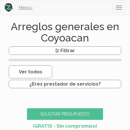
Mexico
Toggl
naviga
Arreglos generales en
Coyoacan
Filtrar
Ver todos
¿Eres prestador de servicios?
SOLICITAR PRESUPUESTO
¡GRATIS - Sin compromiso!