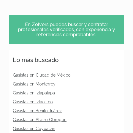
En Zolvers puedes buscar y contratar
profesionales verificados, con experiencia y
referencias comprobables.
Lo más buscado
Gasistas en Ciudad de México
Gasistas en Monterrey
Gasistas en Iztapalapa
Gasistas en Iztacalco
Gasistas en Benito Juárez
Gasistas en Álvaro Obregón
Gasistas en Coyoacán