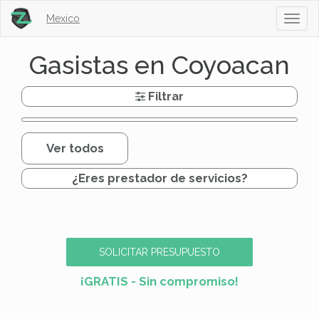
Mexico
Toggl
naviga
Gasistas en Coyoacan
Filtrar
Ver todos
¿Eres prestador de servicios?
SOLICITAR PRESUPUESTO
¡GRATIS - Sin compromiso!